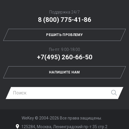
Поддержка 24/7
8 (800) 775-41-86
РЕШИТЬ ПРОБЛЕМУ
Пн-пт: 9:00-18:00
+7(495) 260-66-50
НАПИШИТЕ НАМ
Най
WeKey ©
2004-2026
Все права защищены.
125284, Москва, Ленинградский пр-т 35 стр.2