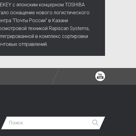
EKEY с японским концерном TOSHIBA
тало оснащение нового логистического
ентра “Почты России” в Казани
осмотровой техникой Rapiscan Systems,
нтегрированной в комплекс сортировки
очтовых отправлений.
Ютуб
Найти