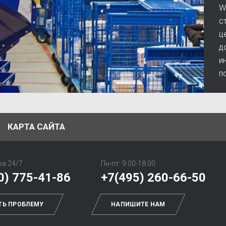
W
с
ц
д
и
п
КАРТА САЙТА
а 24/7
Пн-пт: 9:00-18:00
0) 775-41-86
+7(495) 260-66-50
ТЬ ПРОБЛЕМУ
НАПИШИТЕ НАМ