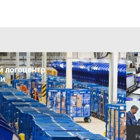
й логоцентр
ни
Р