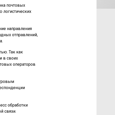
нка почтовых
ю логистических
ние направления
одных отправлений,
а.
ью. Так как
и в своих
чтовых операторов
отровым
респонденции
есс обработки
й связи.