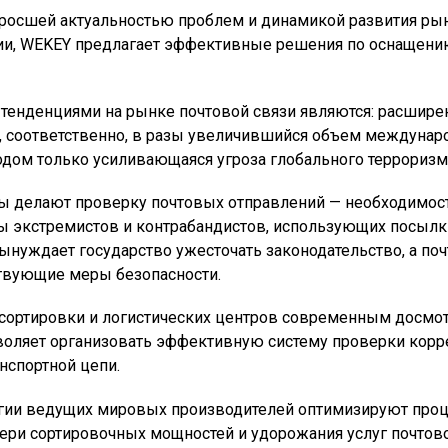
росшей актуальностью проблем и динамикой развития ры
ии, WEKEY предлагает эффективные решения по оснащени
тенденциями на рынке почтовой связи являются: расшире
и, соответственно, в разы увеличившийся объем междунар
одом только усиливающаяся угроза глобального терроризм
ны делают проверку почтовых отправлений — необходимост
ны экстремистов и контрабандистов, использующих посылк
вынуждает государство ужесточать законодательство, а по
твующие меры безопасности.
 сортировки и логистических центров современным досм
оляет организовать эффективную систему проверки кор
нспортной цепи.
гии ведущих мировых производителей оптимизируют проц
тери сортировочных мощностей и удорожания услуг почтово