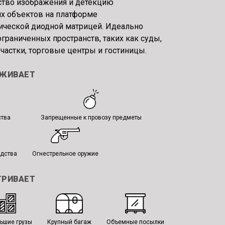
ство изображения и детекцию
х объектов на платформе
ической диодной матрицей. Идеально
ограниченных пространств, таких как суды,
частки, торговые центры и гостиницы.
УЖИВАЕТ
ства
Запрещенные к провозу предметы
едства
Огнестрельное оружие
ТРИВАЕТ
ьшие грузы
Крупный багаж
Объемные посылки