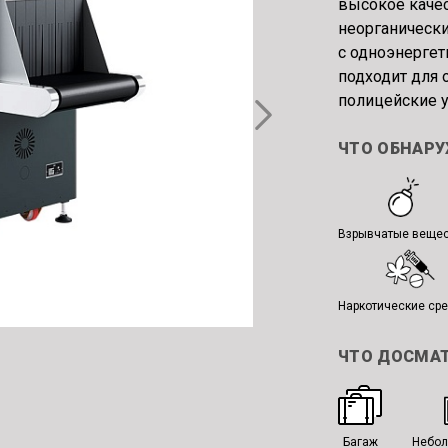
высокое каче
неорганически
с одноэнергет
подходит для 
полицейские у
ЧТО ОБНАР
Взрывчатые веще
Наркотические ср
ЧТО ДОСМА
Багаж
Небол