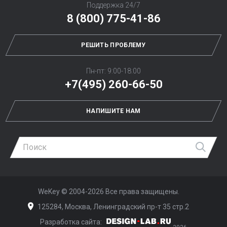
Поддержка 24/7
8 (800) 775-41-86
РЕШИТЬ ПРОБЛЕМУ
Пн-пт: 9:00-18:00
+7(495) 260-66-50
НАПИШИТЕ НАМ
Най
WeKey ©
2004-2026
Все права защищены.
125284, Москва, Ленинградский пр-т 35 стр.2
Разработка сайта:
Дизайн-Лаб